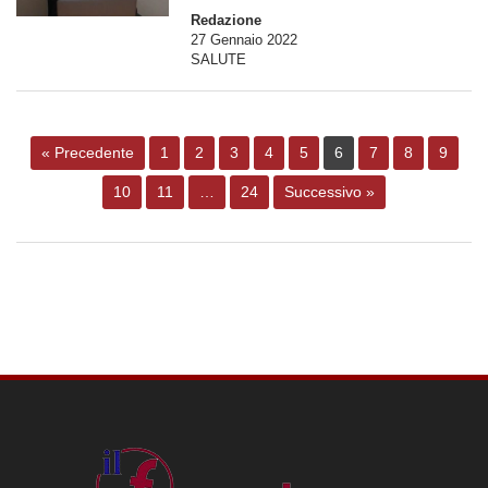
Redazione
27 Gennaio 2022
SALUTE
« Precedente
1
2
3
4
5
6
7
8
9
10
11
…
24
Successivo »