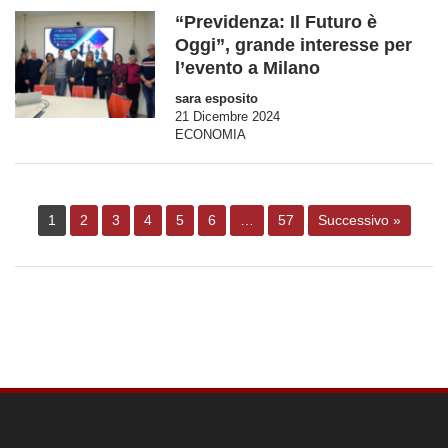
“Previdenza: Il Futuro è
Oggi”, grande interesse per
l’evento a Milano
sara esposito
21 Dicembre 2024
ECONOMIA
1
2
3
4
5
6
…
57
Successivo »