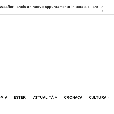
appuntamento in terra siciliana: Quellidipiazzatrinità
Tag Heuer
MIA
ESTERI
ATTUALITÀ
CRONACA
CULTURA