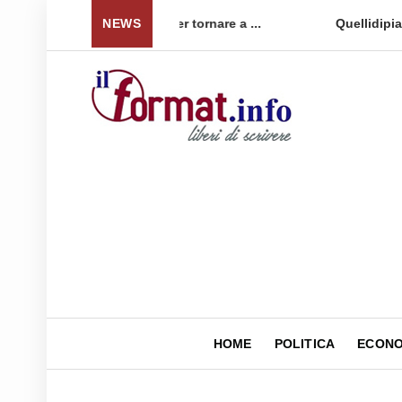
 per tornare a ...
NEWS
Quellidipiazzaaffari lancia un nuovo 
HOME
POLITICA
ECONO