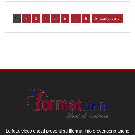
1
2
3
4
5
6
…
8
Successivo »
Le foto, video e testi presenti su ilformat.info provengono anche