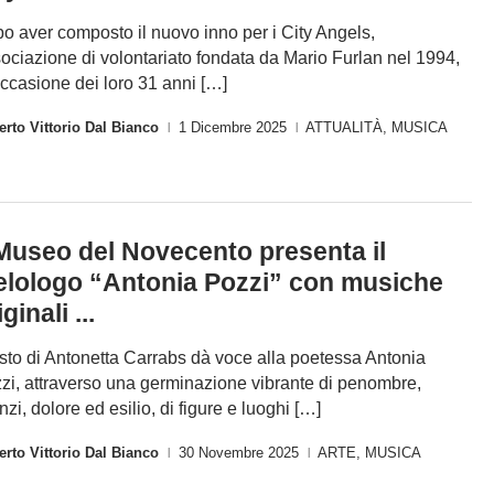
o aver composto il nuovo inno per i City Angels,
ociazione di volontariato fondata da Mario Furlan nel 1994,
occasione dei loro 31 anni […]
rto Vittorio Dal Bianco
1 Dicembre 2025
ATTUALITÀ
,
MUSICA
|
|
 Museo del Novecento presenta il
lologo “Antonia Pozzi” con musiche
ginali ...
testo di Antonetta Carrabs dà voce alla poetessa Antonia
zi, attraverso una germinazione vibrante di penombre,
nzi, dolore ed esilio, di figure e luoghi […]
rto Vittorio Dal Bianco
30 Novembre 2025
ARTE
,
MUSICA
|
|