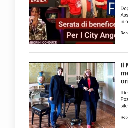
Dop
Ass
in 
Robe
Il
me
ori
Il 
Poz
sile
Robe