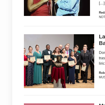
[…]
Red
NOT
La
Ba
Dom
tra
liri
Robe
MUS