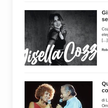
Gi
se
Coz
ele
[…]
Robe
Qu
co
di 
Orn