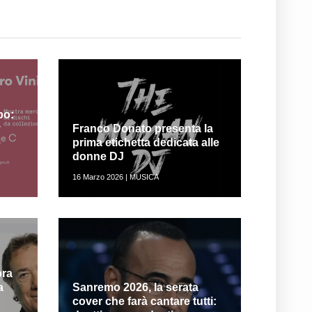
po:
y
Franco Donato presenta la
e
prima etichetta dedicata alle
donne DJ
16 Marzo 2026 | MUSICA
bra
a
Sanremo 2026, la serata
cover che farà cantare tutti: