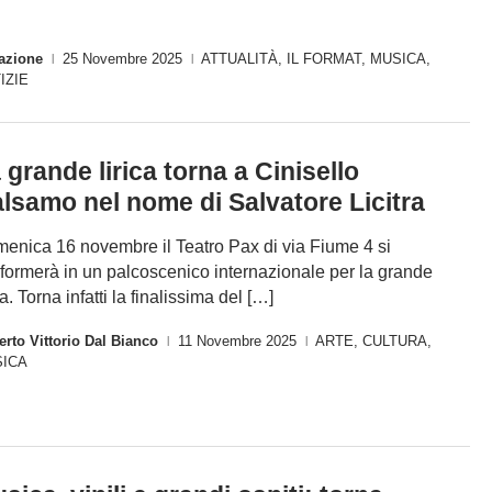
azione
25 Novembre 2025
ATTUALITÀ
,
IL FORMAT
,
MUSICA
,
|
|
IZIE
 grande lirica torna a Cinisello
lsamo nel nome di Salvatore Licitra
enica 16 novembre il Teatro Pax di via Fiume 4 si
sformerà in un palcoscenico internazionale per la grande
ca. Torna infatti la finalissima del […]
rto Vittorio Dal Bianco
11 Novembre 2025
ARTE
,
CULTURA
,
|
|
ICA