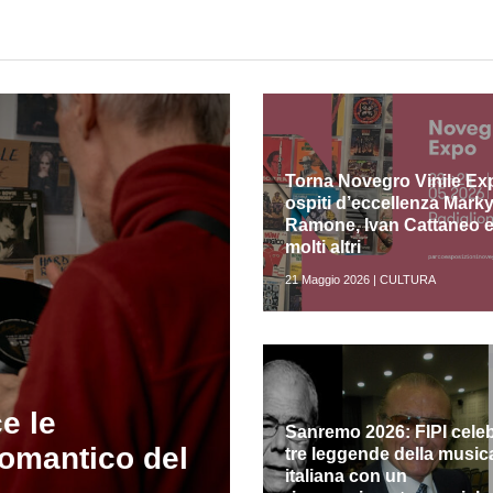
Torna Novegro Vinile Ex
ospiti d’eccellenza Mark
Ramone, Ivan Cattaneo 
molti altri
21 Maggio 2026 | CULTURA
e le
Sanremo 2026: FIPI cele
romantico del
tre leggende della music
italiana con un