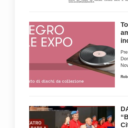
To
am
in
Pre
Dom
Nov
Robe
D
“B
Cit