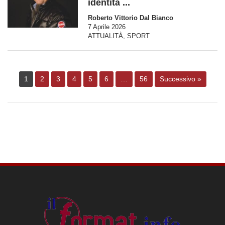
identitá ...
Roberto Vittorio Dal Bianco
7 Aprile 2026
ATTUALITÀ
,
SPORT
1
2
3
4
5
6
…
56
Successivo »