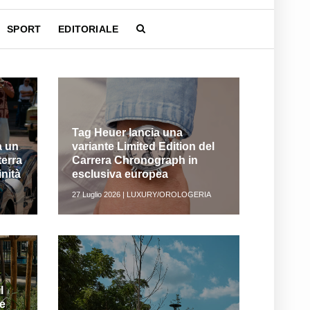
SPORT
EDITORIALE
Tag Heuer lancia una
a un
variante Limited Edition del
erra
Carrera Chronograph in
inità
esclusiva europea
27 Luglio 2026 | LUXURY/OROLOGERIA
l
se