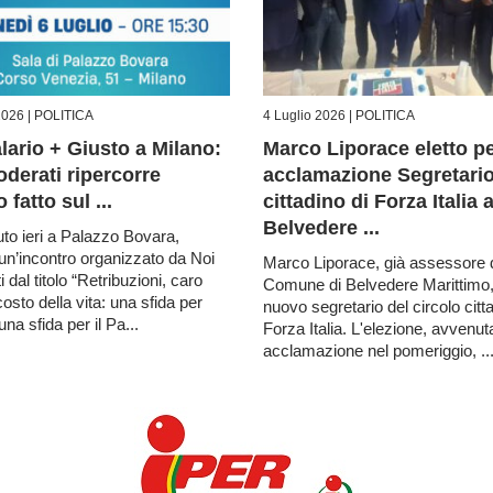
2026 |
POLITICA
4 Luglio 2026 |
POLITICA
lario + Giusto a Milano:
Marco Liporace eletto p
derati ripercorre
acclamazione Segretari
 fatto sul ...
cittadino di Forza Italia 
Belvedere ...
uto ieri a Palazzo Bovara,
un’incontro organizzato da Noi
Marco Liporace, già assessore 
 dal titolo “Retribuzioni, caro
Comune di Belvedere Marittimo, 
osto della vita: una sfida per
nuovo segretario del circolo citta
una sfida per il Pa...
Forza Italia. L'elezione, avvenut
acclamazione nel pomeriggio, ..