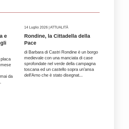
14 Luglio 2026 |
ATTUALITÀ
a e
Rondine, la Cittadella della
gli
Pace
di Barbara di Castri Rondine è un borgo
medievale con una manciata di case
i placa
sprofondate nel verde della campagna
l mese
toscana ed un castello sopra un’ansa
dell’Arno che è stato disegnat...
rmai da
.