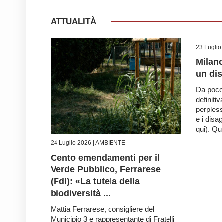
ATTUALITÀ
23 Luglio
Milano
un di
Da poco 
definiti
perpless
e i disa
qui). Que
24 Luglio 2026 |
AMBIENTE
Cento emendamenti per il
Verde Pubblico, Ferrarese
(FdI): «La tutela della
biodiversità ...
Mattia Ferrarese, consigliere del
Municipio 3 e rappresentante di Fratelli