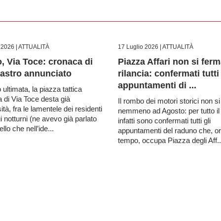
 2026 |
ATTUALITÀ
17 Luglio 2026 |
ATTUALITÀ
, Via Toce: cronaca di
Piazza Affari non si ferm
sastro annunciato
rilancia: confermati tutti 
appuntamenti di ...
ultimata, la piazza tattica
va di Via Toce desta già
Il rombo dei motori storici non s
ità, fra le lamentele dei residenti
nemmeno ad Agosto: per tutto i
gi notturni (ne avevo già parlato
infatti sono confermati tutti gli
llo che nell’ide...
appuntamenti del raduno che, o
tempo, occupa Piazza degli Aff..