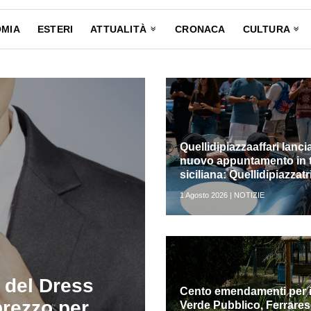
MIA
ESTERI
ATTUALITÀ
CRONACA
CULTURA
Quellidipiazzaaffari lanci
nuovo appuntamento in t
siciliana: Quellidipiazzatr
1 Agosto 2026 | NOTIZIE
e del Dress
Cento emendamenti per i
prezzo per
Verde Pubblico, Ferrare