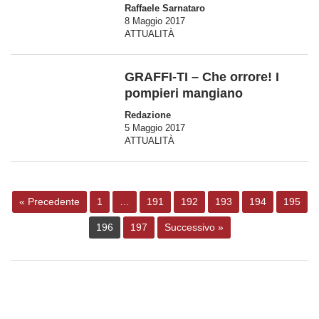
Raffaele Sarnataro
8 Maggio 2017
ATTUALITÀ
GRAFFI-TI – Che orrore! I
pompieri mangiano
Redazione
5 Maggio 2017
ATTUALITÀ
« Precedente
1
…
191
192
193
194
195
196
197
Successivo »