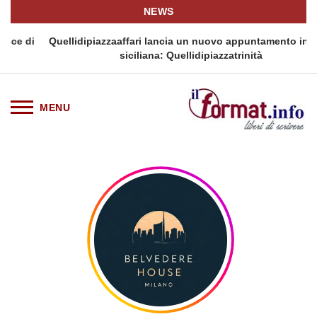
NEWS
i
Quellidipiazzaaffari lancia un nuovo appuntamento in terra
siciliana: Quellidipiazzatrinità