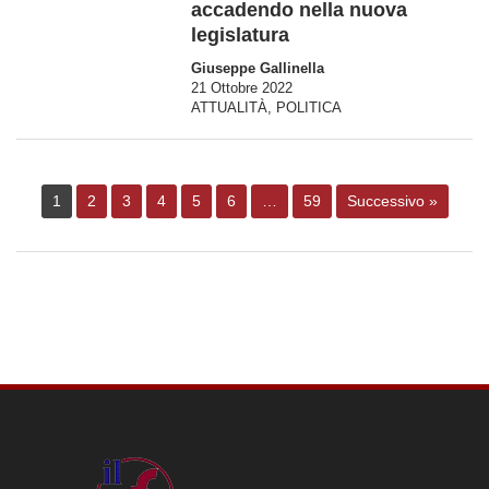
accadendo nella nuova
legislatura
Giuseppe Gallinella
21 Ottobre 2022
ATTUALITÀ
,
POLITICA
1
2
3
4
5
6
…
59
Successivo »