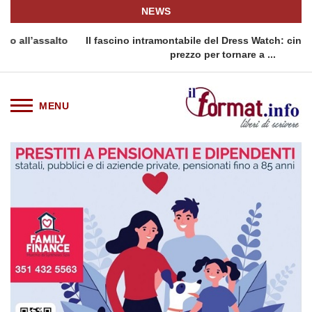
NEWS
o
Il fascino intramontabile del Dress Watch: cinque fasce di
Q
prezzo per tornare a ...