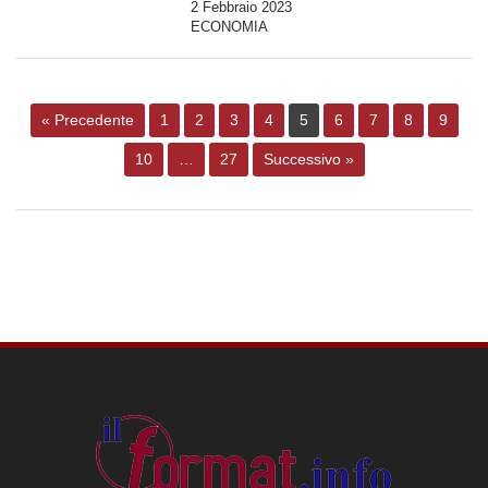
2 Febbraio 2023
ECONOMIA
« Precedente
1
2
3
4
5
6
7
8
9
10
…
27
Successivo »