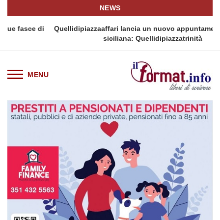
NEWS
i
Quellidipiazzaaffari lancia un nuovo appuntamento in terra
siciliana: Quellidipiazzatrinità