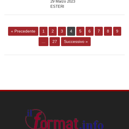
29 Marzo 2023
ESTERI
« Precedente
1
2
3
4
5
6
7
8
9
…
27
Successivo »