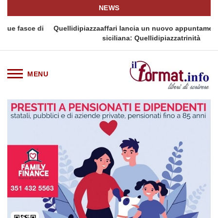
NEWS
i
Quellidipiazzaaffari lancia un nuovo appuntamento in terra
siciliana: Quellidipiazzatrinità