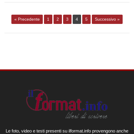
« Precedente
1
2
3
4
5
Successivo »
Le foto, video e testi presenti su ilformat.info provengono anche