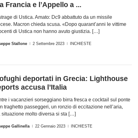
la Francia e l’Appello a ...
strage di Ustica. Amato: Dc9 abbattuto da un missile
ncese. Macron chieda scusa. «Dopo quarant’anni le vittime
ocenti di Ustica non hanno avuto giustizia. […]
seppe Stallone
2 Settembre 2023
INCHIESTE
|
|
ofughi deportati in Grecia: Lighthouse
ports accusa l’Italia
tre i vacanzieri sorseggiano birra fresca e cocktail sul ponte
un traghetto passeggeri, un ronzio di eccitazione nell’aria,
 situazione molto diversa si sta […]
eppe Gallinella
22 Gennaio 2023
INCHIESTE
|
|