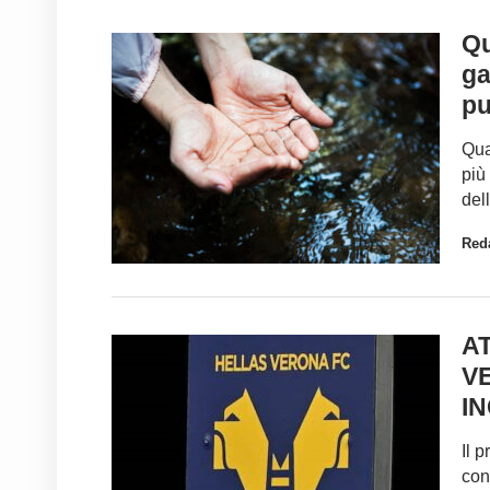
Qu
ga
pu
Qua
più
dell
Red
A
V
I
Il 
con