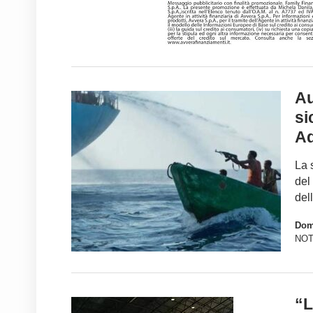
Au
si
Ad
La 
del
del
Dom
NOT
“L