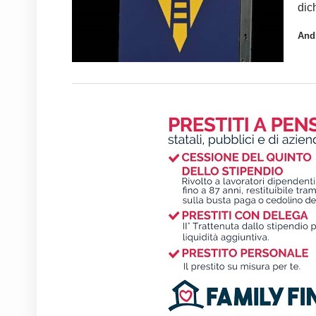
dic
And