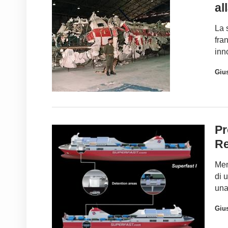
al
La 
fra
inn
Giu
Pr
Re
Men
di 
una
Gius