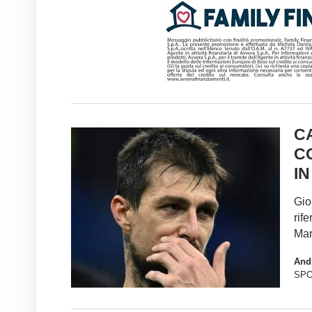
C
C
IN
Gio
rif
Mar
And
SP