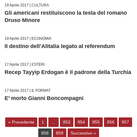
19 Aprile 2017 |
CULTURA
Gli americani restituiscono la testa del romano
Druso Minore
19 Aprile 2017 |
ECONOMIA
Il destino dell’Alitalia legato al referendum
17 Aprile 2017 |
ESTERI
Recep Tayyip Erdogan è il padrone della Turchia
17 Aprile 2017 |
IL FORMAT
E’ morto Gianni Boncompagni
« Precedente
1
…
853
854
855
856
857
858
859
Successivo »