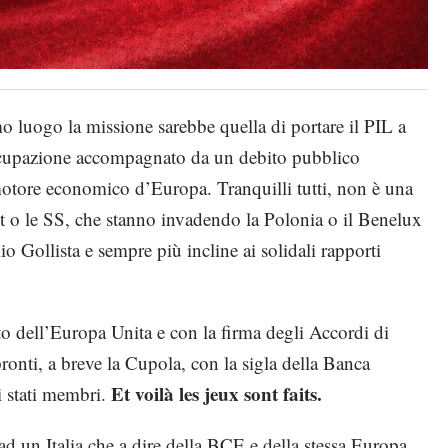
mo luogo la missione sarebbe quella di portare il PIL a
soccupazione accompagnato da un debito pubblico
motore economico d’Europa. Tranquilli tutti, non è una
o le SS, che stanno invadendo la Polonia o il Benelux
io Gollista e sempre più incline ai solidali rapporti
to dell’Europa Unita e con la firma degli Accordi di
pronti, a breve la Cupola, con la sigla della Banca
E
t voilà les jeux sont faits.
i stati membri.
 ad un Italia che a dire della BCE e della stessa Europa