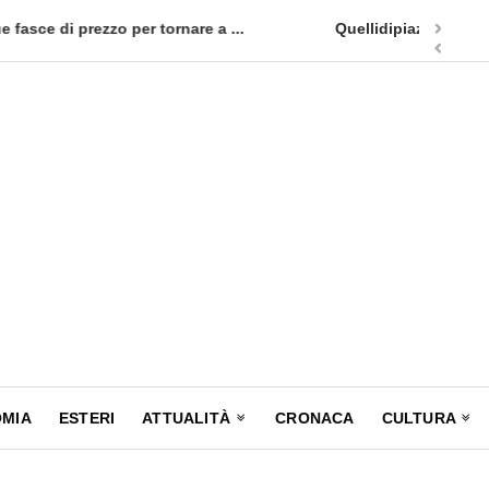
appuntamento in terra siciliana: Quellidipiazzatrinità
Tag Heuer
MIA
ESTERI
ATTUALITÀ
CRONACA
CULTURA