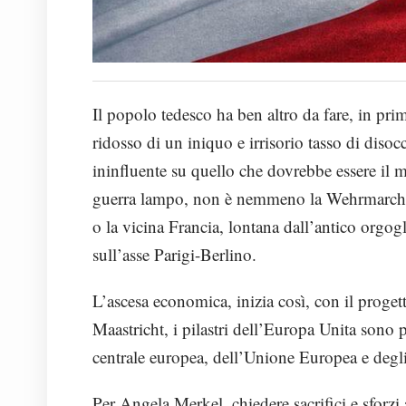
Il popolo tedesco ha ben altro da fare, in pri
ridosso di un iniquo e irrisorio tasso di di
ininfluente su quello che dovrebbe essere il 
guerra lampo, non è nemmeno la Wehrmarcht 
o la vicina Francia, lontana dall’antico orgogl
sull’asse Parigi-Berlino.
L’ascesa economica, inizia così, con il proget
Maastricht, i pilastri dell’Europa Unita sono 
centrale europea, dell’Unione Europea e degl
Per Angela Merkel, chiedere sacrifici e sforzi