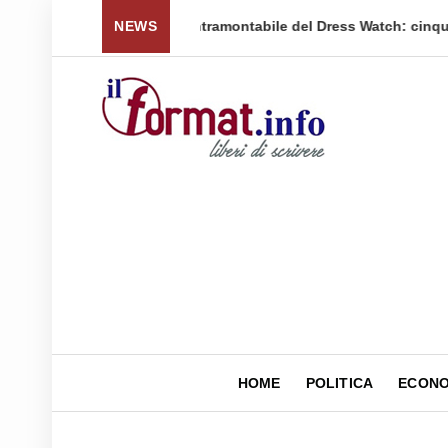
 per tornare a ...
NEWS
Quellidipiazzaaffari lancia un nuovo 
HOME
POLITICA
ECONO