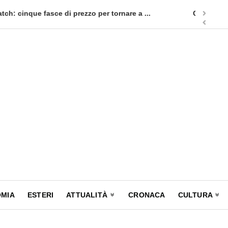
appuntamento in terra siciliana: Quellidipiazzatrinità
Tag Heuer
MIA
ESTERI
ATTUALITÀ
CRONACA
CULTURA