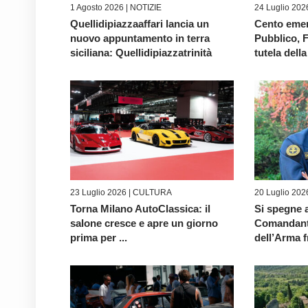
1 Agosto 2026 |
NOTIZIE
24 Luglio 202
Quellidipiazzaaffari lancia un
Cento emen
nuovo appuntamento in terra
Pubblico, F
siciliana: Quellidipiazzatrinità
tutela della
23 Luglio 2026 |
CULTURA
20 Luglio 202
Torna Milano AutoClassica: il
Si spegne a
salone cresce e apre un giorno
Comandante
prima per ...
dell’Arma fr