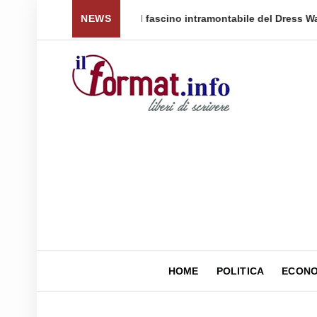
 per tornare a ...
NEWS
Quellidipiazzaaffari lancia un nuovo 
HOME
POLITICA
ECONO