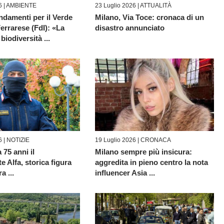
6 |
AMBIENTE
23 Luglio 2026 |
ATTUALITÀ
damenti per il Verde
Milano, Via Toce: cronaca di un
errarese (FdI): «La
disastro annunciato
 biodiversità ...
6 |
NOTIZIE
19 Luglio 2026 |
CRONACA
 75 anni il
Milano sempre più insicura:
 Alfa, storica figura
aggredita in pieno centro la nota
a ...
influencer Asia ...