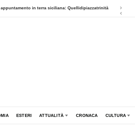
appuntamento in terra siciliana: Quellidipiazzatrinità
Tag Heuer
MIA
ESTERI
ATTUALITÀ
CRONACA
CULTURA