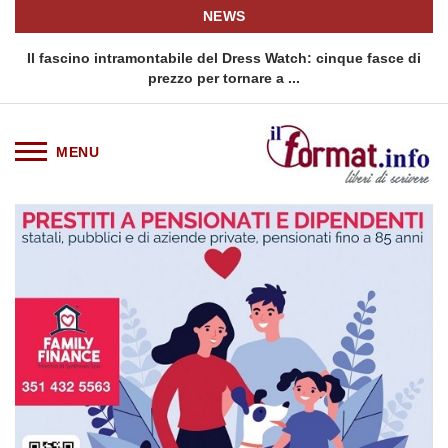
NEWS
montabile del Dress Watch: cinque fasce di
Quellidipiazzaaffari
prezzo per tornare a ...
sicilia