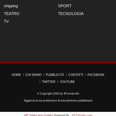
shipping
SPORT
TEATRO
TECNOLOGIA
TV
HOME
CHI SIAMO
PUBBLICITÀ
CONTATTI
FACEBOOK
TWITTER
YOUTUBE
© Copyright 2026 by
IlFormat.info
Aggiorna le tue preferenze di tracciamento pubblicitario
WP Twitter Auto Publish
Powered By :
XYZScripts.com