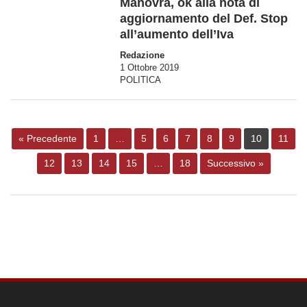
Manovra, ok alla nota di
aggiornamento del Def. Stop
all’aumento dell’Iva
Redazione
1 Ottobre 2019
POLITICA
« Precedente
1
…
5
6
7
8
9
10
11
12
13
14
15
…
18
Successivo »