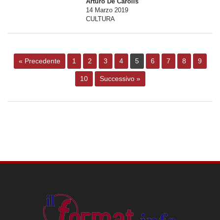
Arturo De Carolis
14 Marzo 2019
CULTURA
« Precedente
1
2
3
4
5
6
7
8
9
10
Successivo »