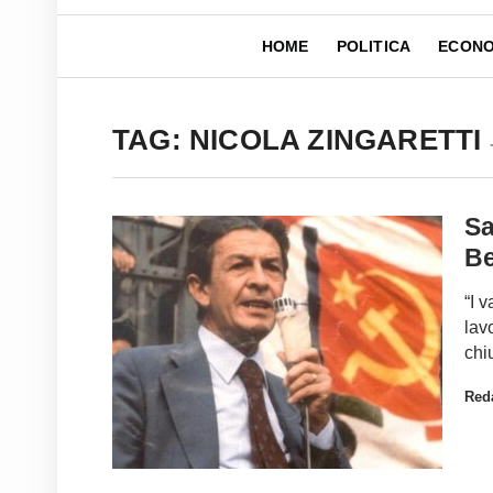
HOME
POLITICA
ECONO
TAG: NICOLA ZINGARETTI
Sa
Be
“I v
lavo
chi
Red