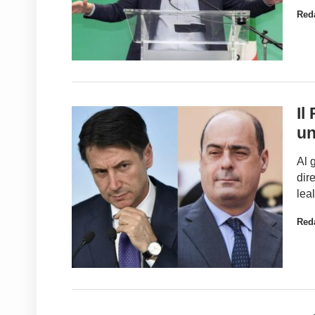
Red
Il
un
Al 
dir
lea
Red