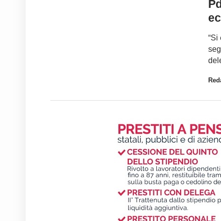
Pd
e
“Si
seg
del
Red