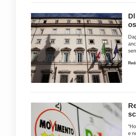
Dl
os
Dag
anc
sem
Red
Re
sc
“Ho
e n