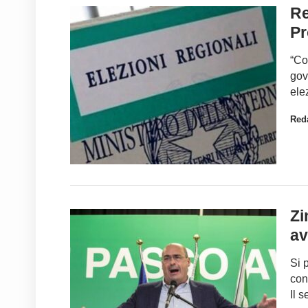
Re
Pr
“Co
gov
ele
Red
Zi
av
Si 
con
Il 