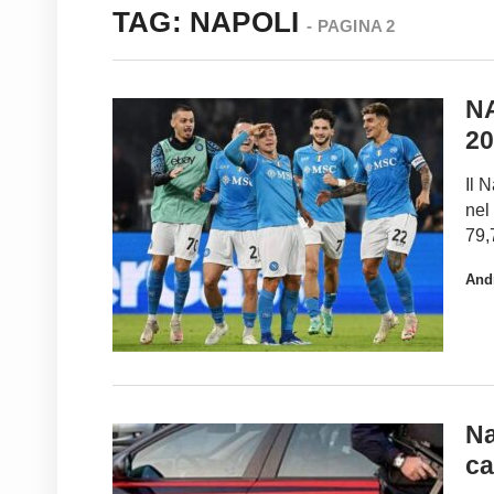
TAG: NAPOLI
- PAGINA 2
N
20
Il 
nel
79,
And
Na
ca