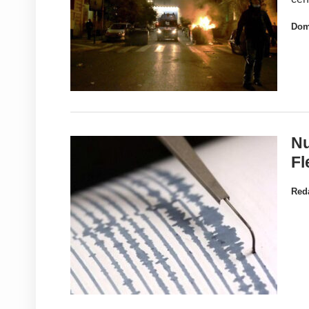
Dom
Nu
Fl
Red