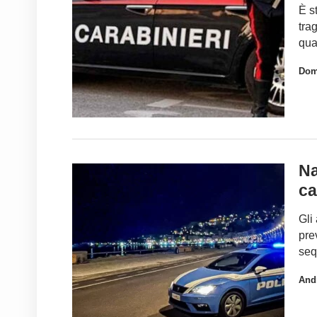
È s
tra
qua
Dom
Na
ca
Gli
pre
seq
And