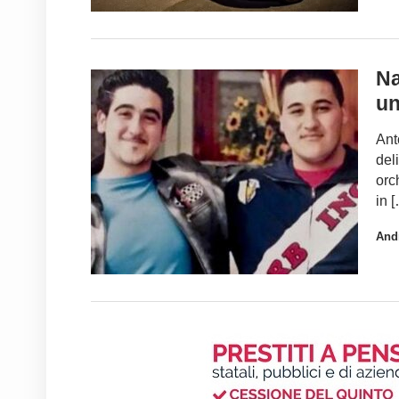
Na
un
Ant
del
orc
in 
And