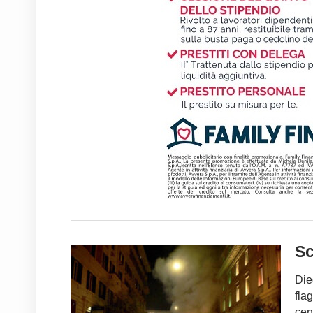
Sc
Die
fla
cen