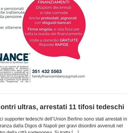
ontri ultras, arrestati 11 tifosi tedeschi
ci supporter tedeschi dell’Union Berlino sono stati arrestati in
granza dalla Digos di Napoli per gravi disordini avvenuti nel
tro della città partenopea. Si tratta […]