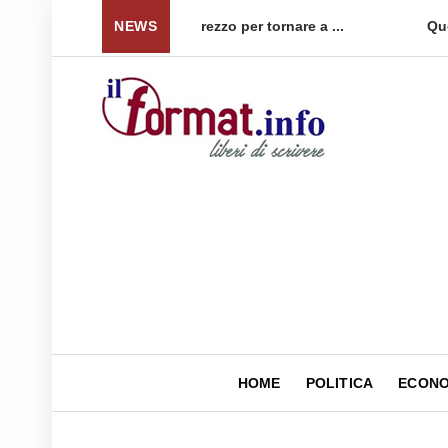
 per tornare a ...
NEWS
Quellidipiazzaaffari lancia un nuovo 
HOME
POLITICA
ECONO