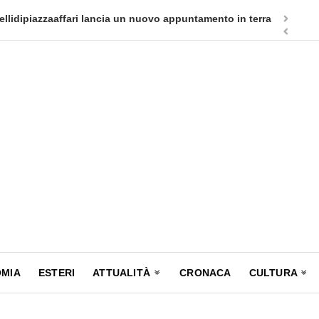
appuntamento in terra siciliana: Quellidipiazzatrinità
Tag Heuer
MIA
ESTERI
ATTUALITÀ
CRONACA
CULTURA