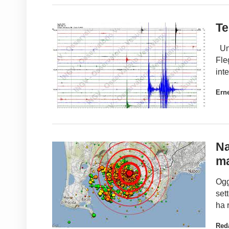
Te
Una
Fle
int
Ern
Na
ma
Ogg
set
ha 
Red