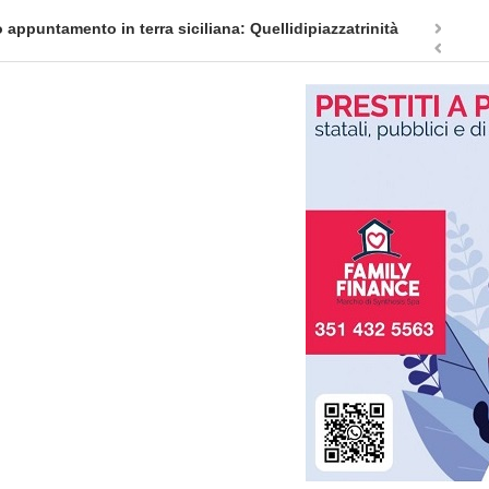
appuntamento in terra siciliana: Quellidipiazzatrinità
Tag Heuer