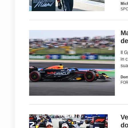
Mich
SP
Ma
de
Il 
in 
sua
Dom
FO
Ve
do