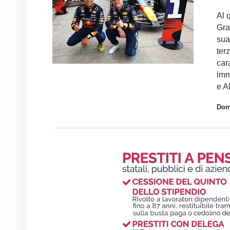
Al 
Gra
sua
ter
car
imm
e A
Dom