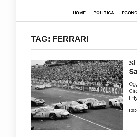
HOME
POLITICA
ECONO
TAG: FERRARI
Si
Sa
Ogg
Cir
l’H
Robe