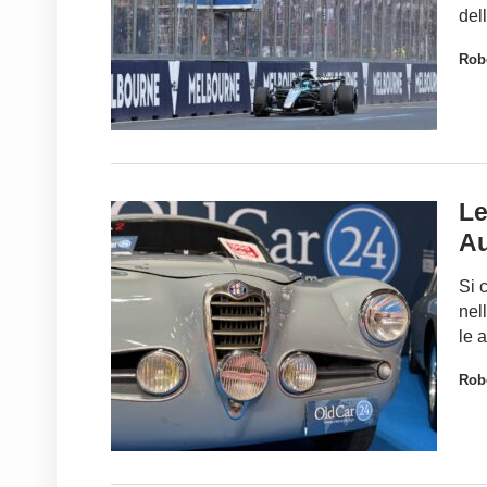
del
Robe
Le
Au
Si 
nel
le 
Robe