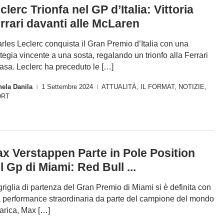
clerc Trionfa nel GP d’Italia: Vittoria
rrari davanti alle McLaren
rles Leclerc conquista il Gran Premio d’Italia con una
ategia vincente a una sosta, regalando un trionfo alla Ferrari
casa. Leclerc ha preceduto le […]
ela Danila
1 Settembre 2024
ATTUALITÀ
,
IL FORMAT
,
NOTIZIE
,
|
|
ORT
x Verstappen Parte in Pole Position
l Gp di Miami: Red Bull ...
griglia di partenza del Gran Premio di Miami si è definita con
 performance straordinaria da parte del campione del mondo
carica, Max […]