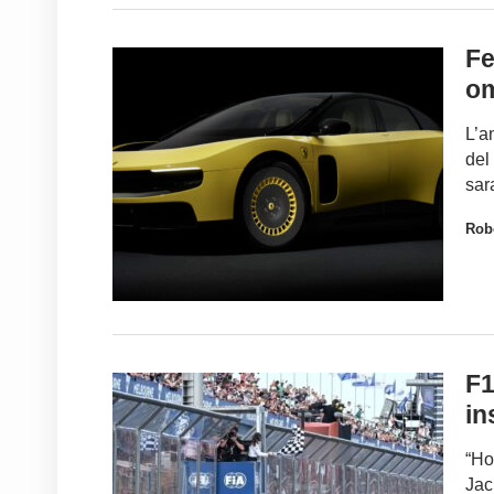
Fe
om
L’a
del
sar
Robe
F1
in
“Ho
Jac