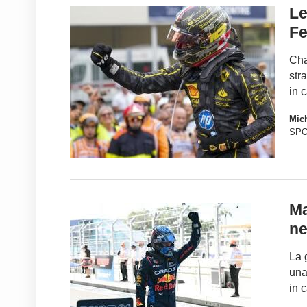
Le
Fe
Cha
str
in 
Mich
SP
Ma
ne
La 
una
in 