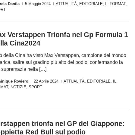
ela Danila
5 Maggio 2024
ATTUALITÀ
,
EDITORIALE
,
IL FORMAT
,
|
|
ORT
x Verstappen Trionfa nel Gp Formula 1
lla Cina2024
Gp della Cina ha visto Max Verstappen, campione del mondo
carica, salire sul gradino più alto del podio, confermando la
 supremazia nella […]
inique Roviero
22 Aprile 2024
ATTUALITÀ
,
EDITORIALE
,
IL
|
|
RMAT
,
NOTIZIE
,
SPORT
rstappen trionfa nel GP del Giappone:
ppietta Red Bull sul podio