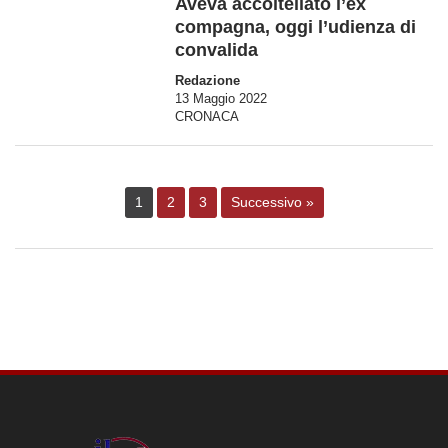
Aveva accoltellato l’ex
compagna, oggi l’udienza di
convalida
Redazione
13 Maggio 2022
CRONACA
1
2
3
Successivo »