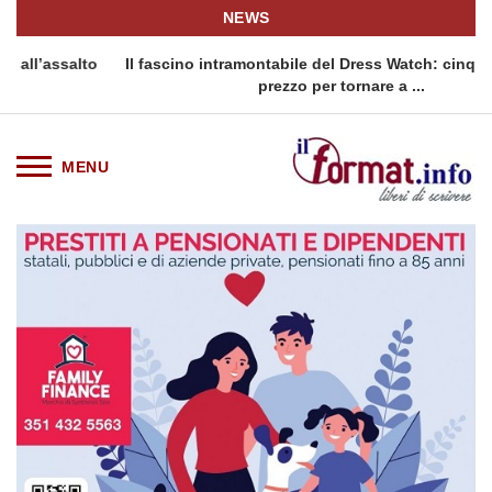
NEWS
o
Il fascino intramontabile del Dress Watch: cinque fasce di
Q
prezzo per tornare a ...