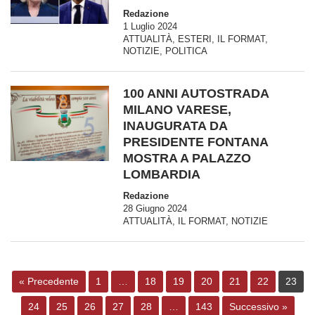
Redazione
1 Luglio 2024
ATTUALITÀ
,
ESTERI
,
IL FORMAT
,
NOTIZIE
,
POLITICA
100 ANNI AUTOSTRADA
MILANO VARESE,
INAUGURATA DA
PRESIDENTE FONTANA
MOSTRA A PALAZZO
LOMBARDIA
Redazione
28 Giugno 2024
ATTUALITÀ
,
IL FORMAT
,
NOTIZIE
« Precedente
1
…
18
19
20
21
22
23
24
25
26
27
28
…
143
Successivo »