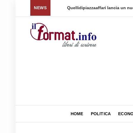
 per tornare a ...
NEWS
Quellidipiazzaaffari lancia un nuovo 
HOME
POLITICA
ECONO