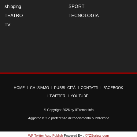
shipping
SPORT
TEATRO
TECNOLOGIA
TV
HOME
CHI SIAMO
PUBBLICITÀ
CONTATTI
FACEBOOK
TWITTER
YOUTUBE
© Copyright 2026 by
IlFormat.info
Aggiorna le tue preferenze di tracciamento pubblicitario
WP Twitter Auto Publish
Powered By :
XYZScripts.com