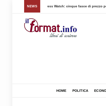
 per tornare a ...
NEWS
Quellidipiazzaaffari lancia un nuovo 
HOME
POLITICA
ECONO