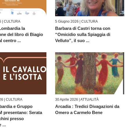
6 |
CULTURA
5 Giugno 2026 |
CULTURA
Lombardia la
Barbara di Castri torna con
ne del libro di Biagio
“Omicidio sulla Spiaggia di
 centro ...
Velluto”, il suo ...
26 |
CULTURA
30 Aprile 2026 |
ATTUALITÀ
ardia e Gruppo
Arcadia : Tredici Divagazioni da
M presentano: Serata
Omero a Carmelo Bene
chini presso
...