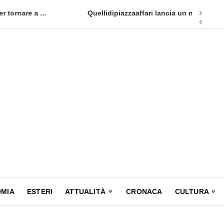
appuntamento in terra siciliana: Quellidipiazzatrinità
Tag Heuer
MIA
ESTERI
ATTUALITÀ
CRONACA
CULTURA