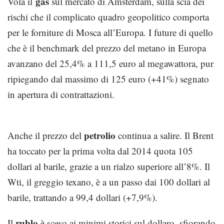
gas
Vola il
sul mercato di Amsterdam, sulla scia dei
rischi che il complicato quadro geopolitico comporta
per le forniture di Mosca all’Europa. I future di quello
che è il benchmark del prezzo del metano in Europa
avanzano del 25,4% a 111,5 euro al megawattora, pur
ripiegando dal massimo di 125 euro (+41%) segnato
in apertura di contrattazioni.
petrolio
Anche il prezzo del
continua a salire. Il Brent
ha toccato per la prima volta dal 2014 quota 105
dollari al barile, grazie a un rialzo superiore all’8%. Il
Wti, il greggio texano, è a un passo dai 100 dollari al
barile, trattando a 99,4 dollari (+7,9%).
rublo
Il
è sceso ai minimi storici sul dollaro, sfiorando