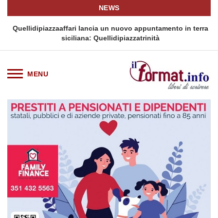
NEWS
i
Quellidipiazzaaffari lancia un nuovo appuntamento in terra
siciliana: Quellidipiazzatrinità