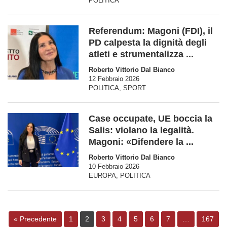
POLITICA
Referendum: Magoni (FDI), il
PD calpesta la dignità degli
atleti e strumentalizza ...
Roberto Vittorio Dal Bianco
12 Febbraio 2026
POLITICA
,
SPORT
Case occupate, UE boccia la
Salis: violano la legalità.
Magoni: «Difendere la ...
Roberto Vittorio Dal Bianco
10 Febbraio 2026
EUROPA
,
POLITICA
« Precedente
1
2
3
4
5
6
7
…
167