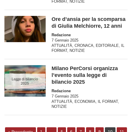
FORMAT
,
NOTIZIE
Ore d’ansia per la scomparsa
di Giulia Melchiorre, 12 anni
Redazione
7 Gennaio 2025
ATTUALITÀ
,
CRONACA
,
EDITORIALE
,
IL
FORMAT
,
NOTIZIE
Milano PerCorsi organizza
l’evento sulla legge di
bilancio 2025
Redazione
7 Gennaio 2025
ATTUALITÀ
,
ECONOMIA
,
IL FORMAT
,
NOTIZIE
« Precedente
1
…
5
6
7
8
9
10
11