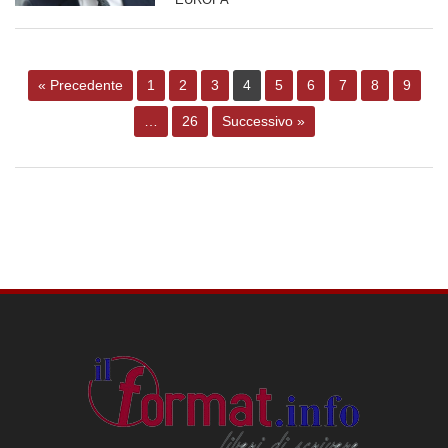
« Precedente
1
2
3
4
5
6
7
8
9
…
26
Successivo »