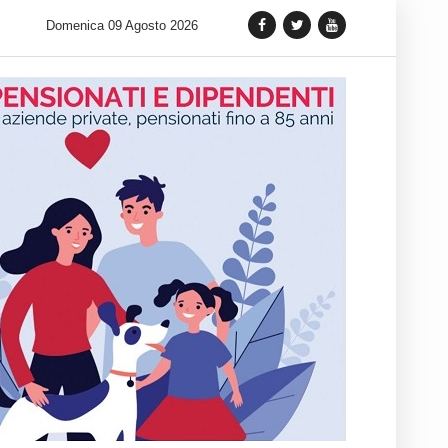
o intramontabile del Dress Watch: cinque fasce di prezzo per tornare
Domenica 09 Agosto 2026