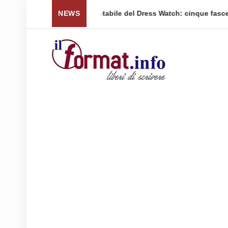
 per tornare a ...
NEWS
Quellidipiazzaaffari lancia un nuovo 