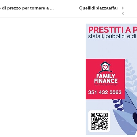
appuntamento in terra siciliana: Quellidipiazzatrinità
Tag Heuer