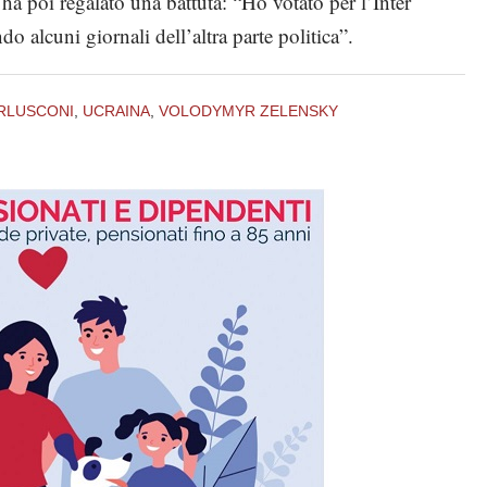
ha poi regalato una battuta: “Ho votato per l’Inter
o alcuni giornali dell’altra parte politica”.
ERLUSCONI
,
UCRAINA
,
VOLODYMYR ZELENSKY