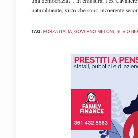
una democrazia?”. In chiusura, l’ex Cavaliere 
naturalmente, visto che sono incoerente second
TAG:
FORZA ITALIA
,
GOVERNO MELONI
,
SILVIO B