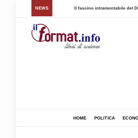
 Triple Crown
NEWS
Il fascino intramontabile del Dress W
HOME
POLITICA
ECONO