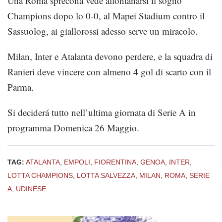
Una Roma sprecona vede allontanarsi il sogno
Champions dopo lo 0-0, al Mapei Stadium contro il
Sassuolog, ai giallorossi adesso serve un miracolo.
Milan, Inter e Atalanta devono perdere, e la squadra di
Ranieri deve vincere con almeno 4 gol di scarto con il
Parma.
Si deciderá tutto nell’ultima giornata di Serie A in
programma Domenica 26 Maggio.
TAG:
ATALANTA
,
EMPOLI
,
FIORENTINA
,
GENOA
,
INTER
,
LOTTA CHAMPIONS
,
LOTTA SALVEZZA
,
MILAN
,
ROMA
,
SERIE
A
,
UDINESE