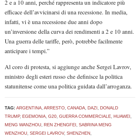
2 e a 10 anni, perché rappresenta un indicatore più
efficace dell’avvicinarsi di una recessione. In media,
infatti, vi è una recessione due anni dopo
un’inversione della curva dei rendimenti a 2 e 10 anni.
Una guerra delle tariffe, però, potrebbe facilmente
anticipare i tempi.”
Al coro di protesta, si aggiunge anche Sergei Lavrov,
ministro degli esteri russo che definisce la politica
statunitense come una politica guidata dall’arroganza.
TAG:
ARGENTINA
,
ARRESTO
,
CANADA
,
DAZI
,
DONALD
TRUMP
,
EGEMONIA
,
G20
,
GUERRA COMMERCIALE
,
HUAWEI
,
MENG WANZHOU
,
REN ZHENGFEI
,
SABRINA MENG
WENZHOU
,
SERGEI LAVROV
,
SHENZHEN
,