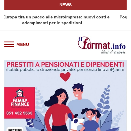
NEWS
uovi costi e
Pogacar torna alla Vuelta: il campione sloveno al
.
della Triple Crown