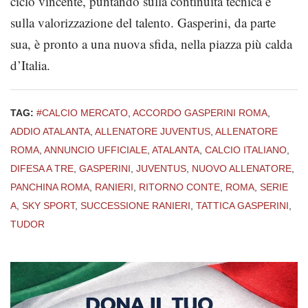
ciclo vincente, puntando sulla continuità tecnica e
sulla valorizzazione del talento. Gasperini, da parte
sua, è pronto a una nuova sfida, nella piazza più calda
d’Italia.
TAG:
#CALCIO MERCATO
,
ACCORDO GASPERINI ROMA
,
ADDIO ATALANTA
,
ALLENATORE JUVENTUS
,
ALLENATORE
ROMA
,
ANNUNCIO UFFICIALE
,
ATALANTA
,
CALCIO ITALIANO
,
DIFESA A TRE
,
GASPERINI
,
JUVENTUS
,
NUOVO ALLENATORE
,
PANCHINA ROMA
,
RANIERI
,
RITORNO CONTE
,
ROMA
,
SERIE
A
,
SKY SPORT
,
SUCCESSIONE RANIERI
,
TATTICA GASPERINI
,
TUDOR