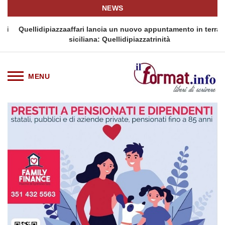
NEWS
i
Quellidipiazzaaffari lancia un nuovo appuntamento in terra
siciliana: Quellidipiazzatrinità