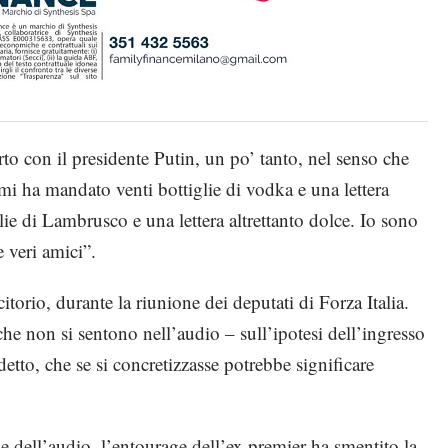
rto con il presidente Putin, un po’ tanto, nel senso che
mi ha mandato venti bottiglie di vodka e una lettera
lie di Lambrusco e una lettera altrettanto dolce. Io sono
e veri amici”.
torio, durante la riunione dei deputati di Forza Italia.
he non si sentono nell’audio – sull’ipotesi dell’ingresso
etto, che se si concretizzasse potrebbe significare
ne dell’audio, l’entourage dell’ex premier ha smentito la