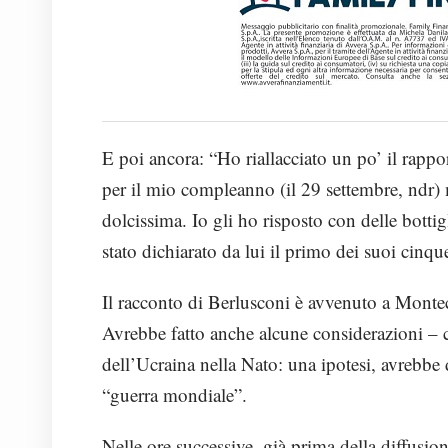
E poi ancora: “Ho riallacciato un po’ il rappo
per il mio compleanno (il 29 settembre, ndr) 
dolcissima. Io gli ho risposto con delle bottig
stato dichiarato da lui il primo dei suoi cinqu
Il racconto di Berlusconi è avvenuto a Monteci
Avrebbe fatto anche alcune considerazioni – c
dell’Ucraina nella Nato: una ipotesi, avrebbe d
“guerra mondiale”.
Nelle ore successive, già prima della diffusio