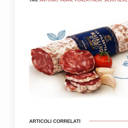
TAG:
ANTONIO TAJANI
,
FORZA ITALIA
,
SILVIO BER
ARTICOLI CORRELATI