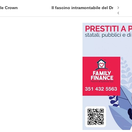
atch: cinque fasce di prezzo per tornare a ...
Quellidip