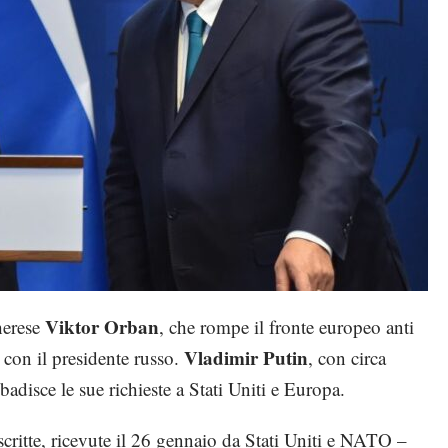
Viktor Orban
herese
, che rompe il fronte europeo anti
Vladimir Putin
o con il presidente russo.
, con circa
adisce le sue richieste a Stati Uniti e Europa.
scritte, ricevute il 26 gennaio da Stati Uniti e NATO –