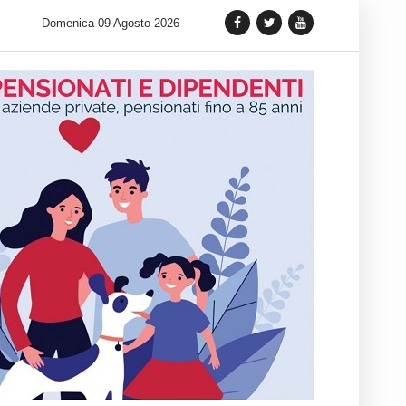
iazzaaffari lancia un nuovo appuntamento in terra siciliana: Quelli
Domenica 09 Agosto 2026