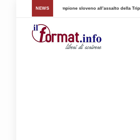
 Triple Crown
NEWS
Il fascino intramontabile del Dress W