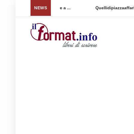
 per tornare a ...
NEWS
Quellidipiazzaaffari lancia un nuovo 