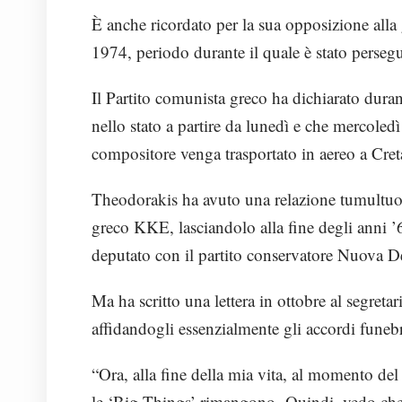
È anche ricordato per la sua opposizione alla 
1974, periodo durante il quale è stato persegu
Il Partito comunista greco ha dichiarato duran
nello stato a partire da lunedì e che mercoled
compositore venga trasportato in aereo a Creta
Theodorakis ha avuto una relazione tumultuo
greco KKE, lasciandolo alla fine degli anni ’6
deputato con il partito conservatore Nuova 
Ma ha scritto una lettera in ottobre al segret
affidandogli essenzialmente gli accordi funebr
“Ora, alla fine della mia vita, al momento del
le ‘Big Things’ rimangono. Quindi, vedo che ho