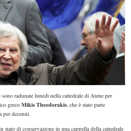
i sono radunate lunedì nella cattedrale di Atene per
Mikis Theodorakis
tico greco
, che è stato parte
ca per decenni.
n stato di conservazione in una cappella della cattedrale