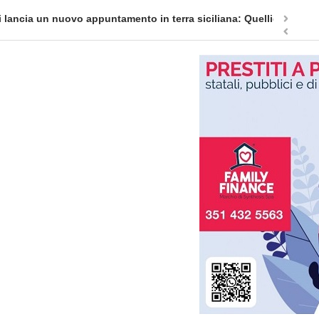
appuntamento in terra siciliana: Quellidipiazzatrinità
Tag Heuer