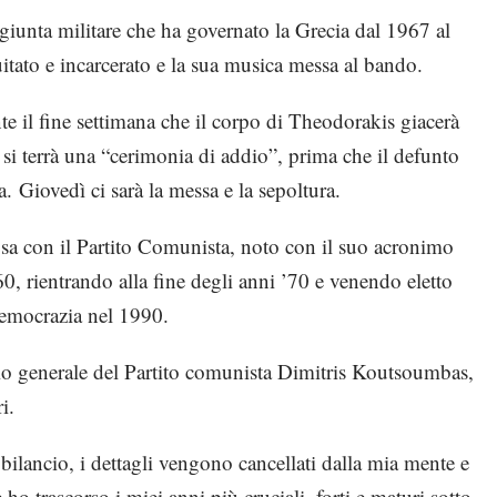
giunta militare che ha governato la Grecia dal 1967 al
itato e incarcerato e la sua musica messa al bando.
te il fine settimana che il corpo di Theodorakis giacerà
ì si terrà una “cerimonia di addio”, prima che il defunto
. Giovedì ci sarà la messa e la sepoltura.
sa con il Partito Comunista, noto con il suo acronimo
0, rientrando alla fine degli anni ’70 e venendo eletto
Democrazia nel 1990.
ario generale del Partito comunista Dimitris Koutsoumbas,
i.
 bilancio, i dettagli vengono cancellati dalla mia mente e
 trascorso i miei anni più cruciali, forti e maturi sotto