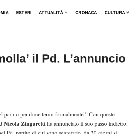
MIA
ESTERI
ATTUALITÀ
CRONACA
CULTURA
molla’ il Pd. L’annuncio
del partito per dimettermi formalmente”. Con queste
Nicola Zingaretti
Pd
ha annunciato il suo passo indietro.
el Pd, partito di cui sono segretario, da 20 giorni si