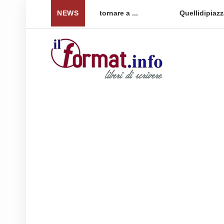
 per tornare a ...
NEWS
Quellidipiazzaaffari lancia un nuovo 