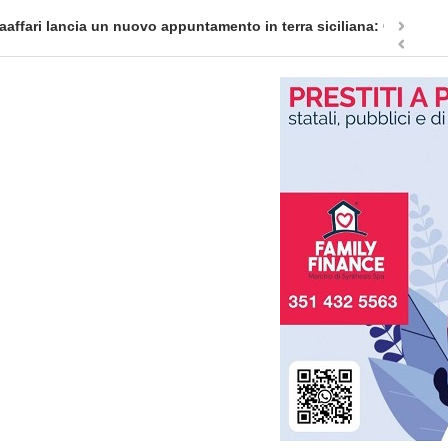
appuntamento in terra siciliana: Quellidipiazzatrinità
Tag Heuer