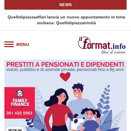
NEWS
i
Quellidipiazzaaffari lancia un nuovo appuntamento in terra
siciliana: Quellidipiazzatrinità