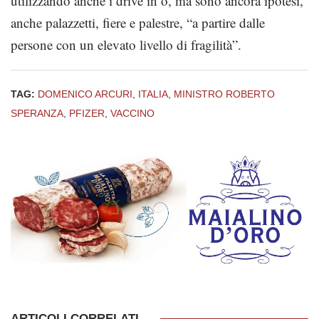
utilizzando anche i drive in o, ma sono ancora ipotesi,
anche palazzetti, fiere e palestre, “a partire dalle
persone con un elevato livello di fragilità”.
TAG:
DOMENICO ARCURI
,
ITALIA
,
MINISTRO ROBERTO
SPERANZA
,
PFIZER
,
VACCINO
ARTICOLI CORRELATI