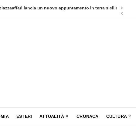
appuntamento in terra siciliana: Quellidipiazzatrinità
Tag Heuer
MIA
ESTERI
ATTUALITÀ
CRONACA
CULTURA