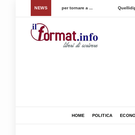
 per tornare a ...
NEWS
Quellidipiazzaaffari lancia un nuovo 
HOME
POLITICA
ECONO