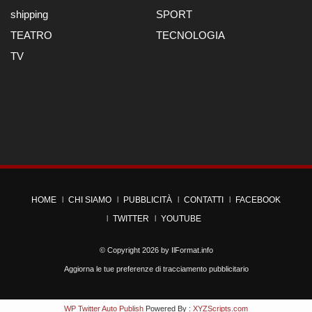
shipping
SPORT
TEATRO
TECNOLOGIA
TV
HOME
CHI SIAMO
PUBBLICITÀ
CONTATTI
FACEBOOK
TWITTER
YOUTUBE
© Copyright 2026 by
IlFormat.info
Aggiorna le tue preferenze di tracciamento pubblicitario
WP Twitter Auto Publish
Powered By :
XYZScripts.com